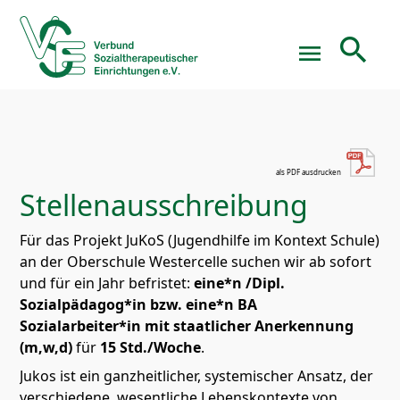
search
menu
Suchbegriffe
SUCHEN
Stellenausschreibung
Für das Projekt JuKoS (Jugendhilfe im Kontext Schule)
an der Oberschule Westercelle suchen wir ab sofort
und für ein Jahr befristet:
eine*n /Dipl.
Sozialpädagog*in
bzw. eine*n BA
Sozialarbeiter*in
mit staatlicher Anerkennung
(m,w,d)
für
15
Std./Woche
.
Jukos ist ein ganzheitlicher, systemischer Ansatz, der
verschiedene, wesentliche Lebenskontexte von