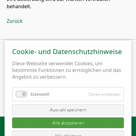
behandelt.
Zurück
Cookie- und Datenschutzhinweise
Wir sind Mitglied im
Diese Webseite verwendet Cookies, um
bestimmte Funktionen zu ermöglichen und das
Angebot zu verbessern.
Essenziell
Details einblenden
Auswahl speichern
© Verbund Sozialtherapeutischer Einrichtungen
Alle akzeptieren
Impressum
Cookie-Einstellungen
Alle ablehnen