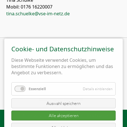
Tina Schülke
Mobil: 0176 16220007
tina.schuelke@vse-im-netz.de
Cookie- und Datenschutzhinweise
Wir sind Mitglied im
Diese Webseite verwendet Cookies, um
bestimmte Funktionen zu ermöglichen und das
Angebot zu verbessern.
Essenziell
Details einblenden
Auswahl speichern
© Verbund Sozialtherapeutischer Einrichtungen
Alle akzeptieren
Impressum
Cookie-Einstellungen